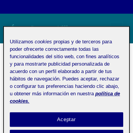
Óscar Porrero Villanueva
MENÚ
Utilizamos
cookies
propias y de terceros para
Y
WIDGETS
poder ofrecerte correctamente todas las
Prueba Banner
funcionalidades del sitio web, con fines analíticos
y para mostrarte publicidad personalizada de
acuerdo con un perfil elaborado a partir de tus
Proyecto I.
Pública
hábitos de navegación. Puedes aceptar, rechazar
Identidad y marca
o configurar tus preferencias haciendo clic abajo,
u obtener más información en nuestra
política de
cookies.
Aceptar