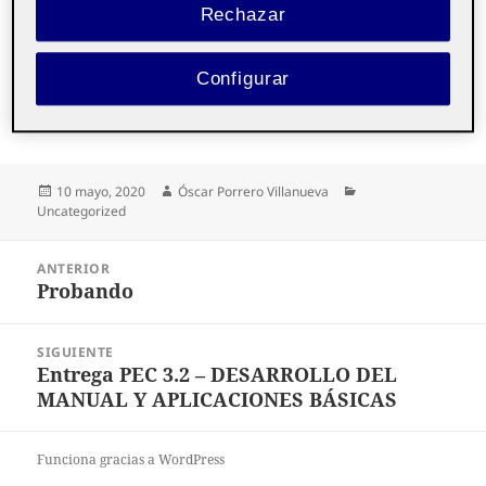
Rechazar
PEC 3.2. DESARROLLO DEL MANUAL Y
Configurar
APLICACIONES BÁSICAS
Publicado
Autor
Categorías
10 mayo, 2020
Óscar Porrero Villanueva
el
Uncategorized
Navegación
ANTERIOR
de
Probando
Entrada
entradas
anterior:
SIGUIENTE
Entrega PEC 3.2 – DESARROLLO DEL
Entrada
MANUAL Y APLICACIONES BÁSICAS
siguiente:
Funciona gracias a WordPress