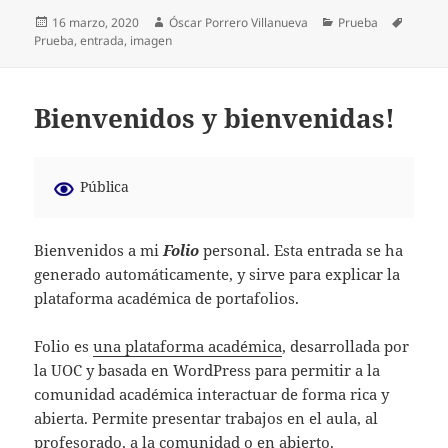
Publicado
Autor
Categorías
Etiquet
16 marzo, 2020
Óscar Porrero Villanueva
Prueba
el
Prueba
,
entrada
,
imagen
Bienvenidos y bienvenidas!
Pública
Bienvenidos a mi
Folio
personal. Esta entrada se ha
generado automáticamente, y sirve para explicar la
plataforma académica de portafolios.
Folio es
una plataforma académica
, desarrollada por
la UOC y basada en WordPress para permitir a la
comunidad académica interactuar de forma rica y
abierta. Permite presentar trabajos en el aula, al
profesorado, a la comunidad o en abierto.