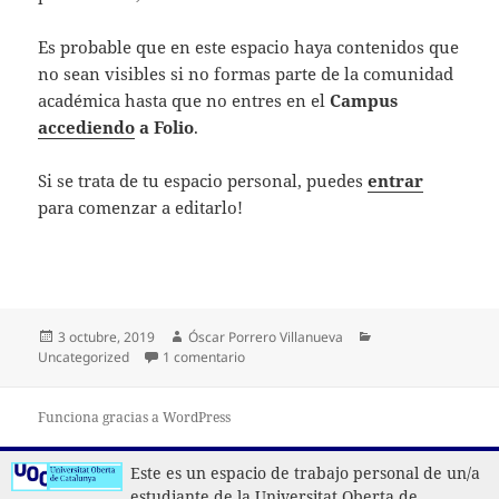
Es probable que en este espacio haya contenidos que
no sean visibles si no formas parte de la comunidad
académica hasta que no entres en el
Campus
accediendo
a Folio
.
Si se trata de tu espacio personal, puedes
entrar
para comenzar a editarlo!
Publicado
Autor
Categorías
3 octubre, 2019
Óscar Porrero Villanueva
el
en Bienvenidos y bienvenidas!
Uncategorized
1 comentario
Funciona gracias a WordPress
Este es un espacio de trabajo personal de un/a
estudiante de la Universitat Oberta de