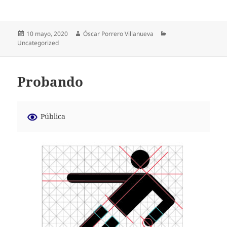
Publicado
Autor
Categorías
10 mayo, 2020
Óscar Porrero Villanueva
el
Uncategorized
Probando
Pública