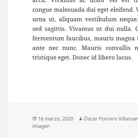
arcu. Vivamus ac dolor vel est ti
congue malesuada dui eget eleifend. 
urna ut, aliquam vestibulum neque
sed sagittis. Vivamus ut dui nulla.
fermentum faucibus, mauris magna t
ante nec nunc. Mauris convallis ma
tristique eget. Donec id libero lacus.
Publicado
Autor
16 marzo, 2020
Óscar Porrero Villanue
el
imagen