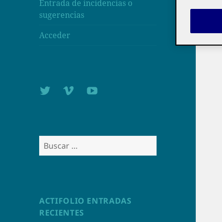
Entrada de incidencias o
sugerencias
Acceder
Twitter
Vimeo
Youtube
UOC
UOC
UOC
universidad
universidad
universitat
Buscar:
ACTIFOLIO ENTRADAS
RECIENTES