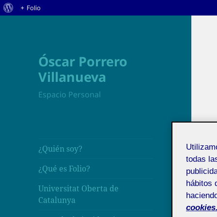
Acerca
+ Folio
de
WordPress
Óscar Porrero
Villanueva
Espacio Personal
Utiliza
¿Quién soy?
todas la
¿Qué es Folio?
publicid
hábitos 
Universitat Oberta de
haciendo
Catalunya
cookies