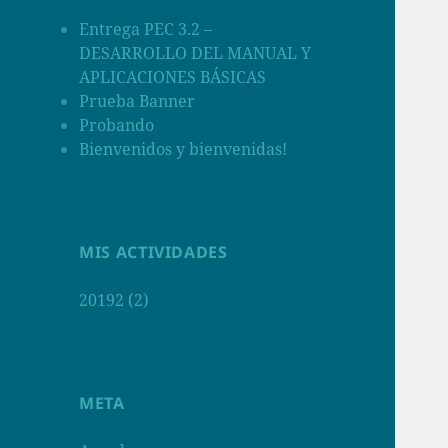
Entrega PEC 3.2 –
DESARROLLO DEL MANUAL Y
APLICACIONES BÁSICAS
Prueba Banner
Probando
Bienvenidos y bienvenidas!
MIS ACTIVIDADES
20192 (2)
META