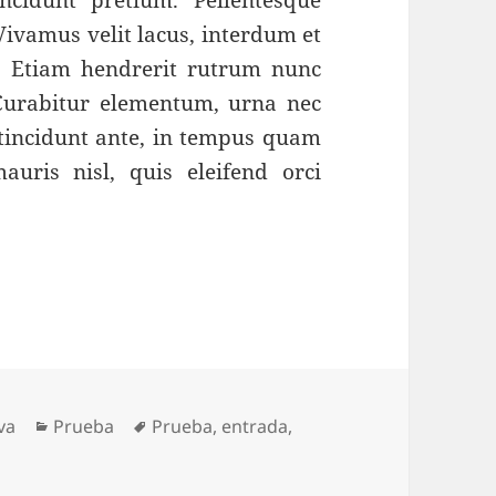
ncidunt pretium. Pellentesque
Vivamus velit lacus, interdum et
. Etiam hendrerit rutrum nunc
 Curabitur elementum, urna nec
incidunt ante, in tempus quam
uris nisl, quis eleifend orci
Categorías
Etiquetas
va
Prueba
Prueba
,
entrada
,