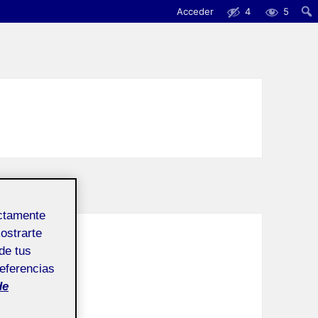
Acceder
4
5
ectamente
mostrarte
de tus
referencias
de