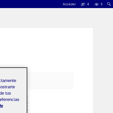
Acceder
4
5
ectamente
mostrarte
de tus
referencias
de