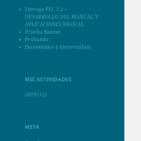
Entrega PEC 3.2 –
DESARROLLO DEL MANUAL Y
APLICACIONES BÁSICAS
Prueba Banner
Probando
Bienvenidos y bienvenidas!
MIS ACTIVIDADES
20192 (2)
META