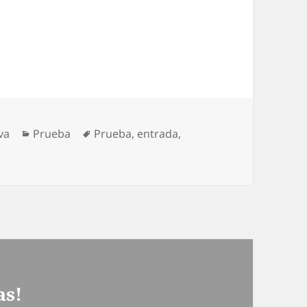
Categorías
Etiquetas
va
Prueba
Prueba
,
entrada
,
as!