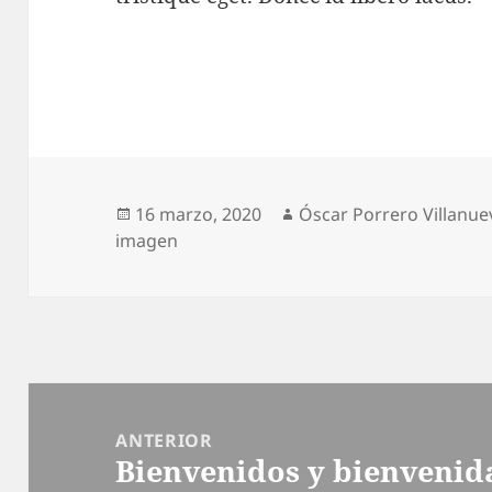
Publicado
Autor
16 marzo, 2020
Óscar Porrero Villanue
el
imagen
Navegación
de
ANTERIOR
Bienvenidos y bienvenid
entradas
Entrada