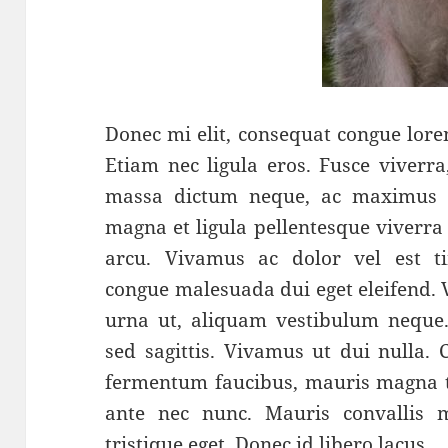
Donec mi elit, consequat congue lore
Etiam nec ligula eros. Fusce viverra,
massa dictum neque, ac maximus el
magna et ligula pellentesque viverra
arcu. Vivamus ac dolor vel est ti
congue malesuada dui eget eleifend. 
urna ut, aliquam vestibulum neque
sed sagittis. Vivamus ut dui nulla.
fermentum faucibus, mauris magna t
ante nec nunc. Mauris convallis ma
tristique eget. Donec id libero lacus.