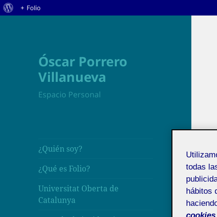
Acerca
+ Folio
de
WordPress
Óscar Porrero
Villanueva
Espacio Personal
¿Quién soy?
Utiliza
todas la
¿Qué es Folio?
publicid
Universitat Oberta de
hábitos 
Catalunya
haciendo
cookies