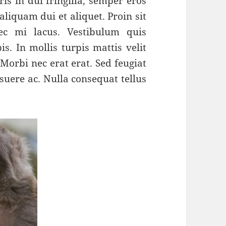
ris in dui fringilla, semper eros
liquam dui et aliquet. Proin sit
ec mi lacus. Vestibulum quis
s. In mollis turpis mattis velit
Morbi nec erat erat. Sed feugiat
uere ac. Nulla consequat tellus