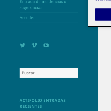
Entrada de incidencias o
sugerencias
Acceder
Twitter
Vimeo
Youtube
UOC
UOC
UOC
universidad
universidad
universitat
Buscar:
ACTIFOLIO ENTRADAS
RECIENTES